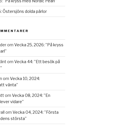
: ”På kryss med Nordic Pearl”
: Östersjöns dolda pärlor
OMMENTARER
nder
om
Vecka 25, 2026: ”På kryss
arl”
lint
om
Vecka 44: ”Ett besök på
”
n
om
Vecka 10, 2024:
att vänta”
tt
om
Vecka 08, 2024: ”En
lever vidare”
all
om
Vecka 04, 2024: ”Första
ldens största”