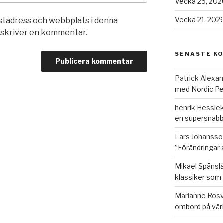
Vecka 25, 2026
Vecka 21, 2026
stadress och webbplats i denna
g skriver en kommentar.
SENASTE K
Patrick Alexa
med Nordic Pe
henrik Hesslek
en supersnabb
Lars Johansso
”Förändringar 
Mikael Spånslä
klassiker som 
Marianne Rosv
ombord på vär