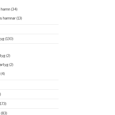
 hamn
(34)
s hamnar
(13)
tyg
(130)
rtyg
(2)
artyg
(2)
(4)
)
)
173)
(83)