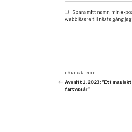
Spara mitt namn, min e-po
webbläsare till nästa gång ja
Inläggsnavigering
Föregående
FÖREGÅENDE
inlägg
Avsnitt 1, 2023: ”Ett magiskt
fartygsår”