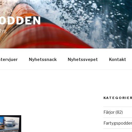
ODDEN
rtyg
ntervjuer
Nyhetssnack
Nyhetssvepet
Kontakt
KATEGORIE
Färjor
(82)
Fartygspodde