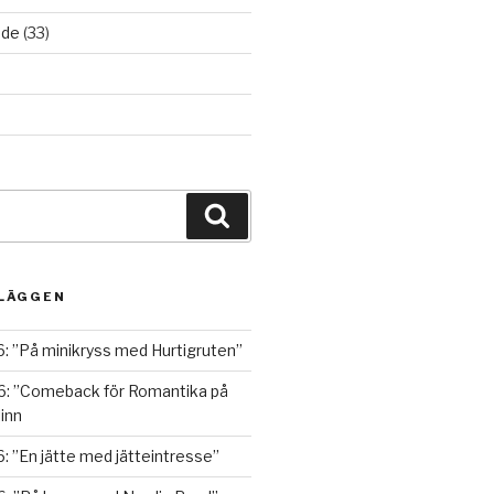
ade
(33)
Sök
NLÄGGEN
: ”På minikryss med Hurtigruten”
6: ”Comeback för Romantika på
inn
: ”En jätte med jätteintresse”