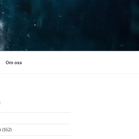
Om oss
R
n
(162)