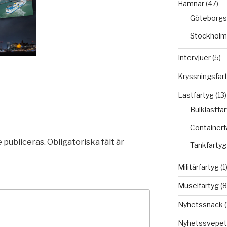
Hamnar
(47)
Göteborgs
Stockholm
Intervjuer
(5)
Kryssningsfar
Lastfartyg
(13)
Bulklastfa
Containerf
 publiceras.
Obligatoriska fält är
Tankfartyg
Militärfartyg
(1
Museifartyg
(8
Nyhetssnack
(
Nyhetssvepet