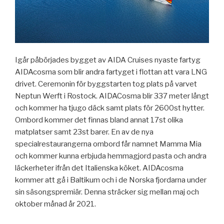
Igår påbörjades bygget av AIDA Cruises nyaste fartyg
AIDAcosma som blir andra fartyget i flottan att vara LNG
drivet. Ceremonin för byggstarten tog plats på varvet
Neptun Werft i Rostock. AIDACosma blir 337 meter långt
och kommer ha tjugo däck samt plats för 2600st hytter.
Ombord kommer det finnas bland annat 17st olika
matplatser samt 23st barer. En av de nya
specialrestaurangerna ombord får namnet Mamma Mia
och kommer kunna erbjuda hemmagjord pasta och andra
läckerheter ifrån det Italienska köket. AIDAcosma
kommer att gå i Baltikum och i de Norska fjordarna under
sin säsongspremiär. Denna sträcker sig mellan maj och
oktober månad år 2021.