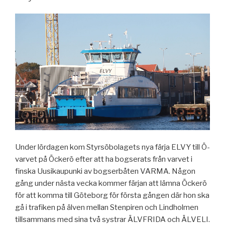
Under lördagen kom Styrsöbolagets nya färja ELVY till Ö-
varvet på Öckerö efter att ha bogserats från varvet i
finska Uusikaupunki av bogserbåten VARMA. Någon
gång under nästa vecka kommer färjan att lämna Öckerö
för att komma till Göteborg för första gången där hon ska
gå i trafiken på älven mellan Stenpiren och Lindholmen
tillsammans med sina två systrar ÄLVFRIDA och ÄLVELI.