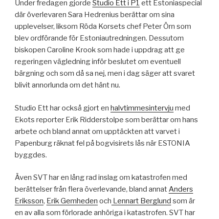
Under fredagen gjorde
Studio Ett i P1
ett Estoniaspecial
där överlevaren Sara Hedrenius berättar om sina
upplevelser, liksom Röda Korsets chef Peter Örn som
blev ordförande för Estoniautredningen. Dessutom
biskopen Caroline Krook som hade i uppdrag att ge
regeringen vägledning inför beslutet om eventuell
bärgning och som då sa nej, men i dag säger att svaret
blivit annorlunda om det hänt nu.
Studio Ett har också gjort en
halvtimmesintervju
med
Ekots reporter Erik Ridderstolpe som berättar om hans
arbete och bland annat om upptäckten att varvet i
Papenburg räknat fel på bogvisirets lås när ESTONIA
byggdes.
Även SVT har en lång rad inslag om katastrofen med
berättelser från flera överlevande, bland annat
Anders
Eriksson
,
Erik Gemheden
och
Lennart Berglund
som är
en av alla som förlorade anhöriga i katastrofen. SVT har