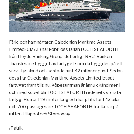
Färje och hamnägaren Caledonian Maritime Assets
Limited (CMAL) har köpt loss färjan LOCH SEAFORTH
från Lloyds Banking Group, det enligt
BBC
. Banken
finansierade bygget av fartyget som då byggdes på ett
varv i Tyskland och kostade runt 42 miljoner pund. Sedan
dess har Caledonian Maritime Assets Limited leasat
fartyget fram tills nu. Köpesumman är ännu okänd men i
och med köpet blir LOCH SEAFORTH rederiets största
fartyg. Hon är 118 meter lång och har plats för 143 bilar
och 700 passagerare. LOCH SEAFORTH trafikerar på
rutten Ullapool och Stornoway.
/Patrik