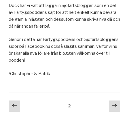
Dock har vi valt att lägga in Sjöfartsbloggen som en del
av Fartygspoddens sajt för att helt enkelt kunna bevara
de gamla inläggen och dessutom kunna skriva nya då och
då när andan faller på.
Genom detta har Fartygspoddens och Sjöfartsbloggens
sidor på Facebook nu också slagits samman, varför vi nu
önskar alla nya följare från bloggen välkomna över till
podden!
/Christopher & Patrik
Inläggsnavigering
Föregående
Näst
Sida
2
sida
sida