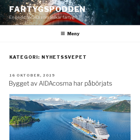
Hoppa
FARTYGSPODDEN
till
En podd för alla som älskar fartyg
innehåll
Meny
KATEGORI:
NYHETSSVEPET
PUBLICERAT
16 OKTOBER, 2019
Bygget av AIDAcosma har påbörjats