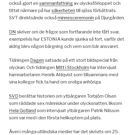
också gjort en
sammanfattning
av olycksförloppet och
tittat närmare på hur
säkerheten
till sjöss förbättrats.
SVT direktsände också
minnesceremonin
på Djurgården.
DN
skriver om de frågor som fortfarande inte fått svar,
exempelvis hur ESTONIA kunde sjunka så fort, varför det
aldrig blev någon bärgning och vem som bär ansvaret.
Tidningen
Dagen
satsade på ett stort bildspecial från
olyckan. Och tidningen
Mitt i Stockholm
har intervjuat
hamnarbetaren Henrik Ahlqvist som tillsammans med
sina kollegor fick ta hand om oroliga anhöriga.
SVD
berättar historien om ytbärgaren Torbjörn Olsen
som räddade sex människor under olycksnatten, liksom
Hela Gotland
som intervjuat ytbärgaren Patrik Nilsson
som var med i den första helikoptern på plats.
Även i många utländska medier har det skrivits om 25-