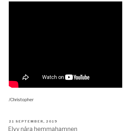
/Christopher
PUBLICERAT
21 SEPTEMBER, 2019
Elvy nära hemmahamnen