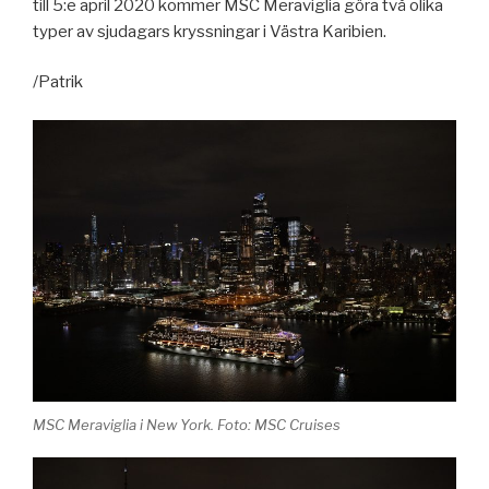
till 5:e april 2020 kommer MSC Meraviglia göra två olika
typer av sjudagars kryssningar i Västra Karibien.
/Patrik
MSC Meraviglia i New York. Foto: MSC Cruises