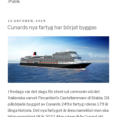
/Patrik
PUBLICERAT
13 OKTOBER, 2019
Cunards nya fartyg har börjat byggas
I fredags var det dags för steel cut cermonin vid det
Italienska varvet Fincantieri’s Castellammare di Stabia. Då
påbörjade bygget av Cunards 249:e fartyg i deras 179 år
långa historia. Det nya fartyget är ännu namnlöst men ska
bli leveransklart till år 2022. Man säger ifrån Cunard att