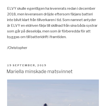
ELVY skulle egentligen ha levererats redan i december
2018, men leveransen dröjde eftersom färjans batteri
inte blivit klart från tillverkaren i tid. Som namnet antyder
är ELVY en eldriven färja till skillnad från sina båda systrar
som går på dieselolja, men som är förberedda för att
byggas om till batteridrift i framtiden.
/Christopher
PUBLICERAT
19 SEPTEMBER, 2019
Mariella minskade matsvinnet