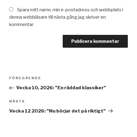
Spara mitt namn, min e-postadress och webbplats i
denna webbläsare till nästa gång jag skriver en
kommentar.
Inläggsnavigering
Föregående
FÖREGÅENDE
inlägg
Vecka 10, 2026: ”En räddad klassiker”
Nästa
NÄSTA
inlägg
Vecka 12 2026: ”Nu börjar det på riktigt”