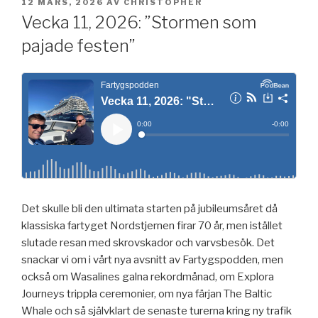
PUBLICERAT
12 MARS, 2026
AV
CHRISTOPHER
Vecka 11, 2026: ”Stormen som
pajade festen”
Det skulle bli den ultimata starten på jubileumsåret då
klassiska fartyget Nordstjernen firar 70 år, men istället
slutade resan med skrovskador och varvsbesök. Det
snackar vi om i vårt nya avsnitt av Fartygspodden, men
också om Wasalines galna rekordmånad, om Explora
Journeys trippla ceremonier, om nya färjan The Baltic
Whale och så självklart de senaste turerna kring ny trafik