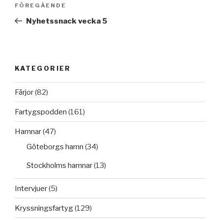
Föregående
FÖREGÅENDE
inlägg
Nyhetssnack vecka 5
KATEGORIER
Färjor
(82)
Fartygspodden
(161)
Hamnar
(47)
Göteborgs hamn
(34)
Stockholms hamnar
(13)
Intervjuer
(5)
Kryssningsfartyg
(129)