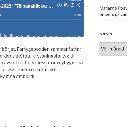
Marianne Rosv
ombord på vär
ARKIV
Arkiv
har börjat. Fartygspodden sammanfattar
ärldens största kryssningsfartyg till
ta avsnitt listar vi dessutom nybyggena
blickar redan nu fram mot
älkomna ombord!