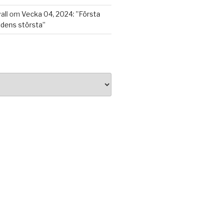
all
om
Vecka 04, 2024: ”Första
ldens största”