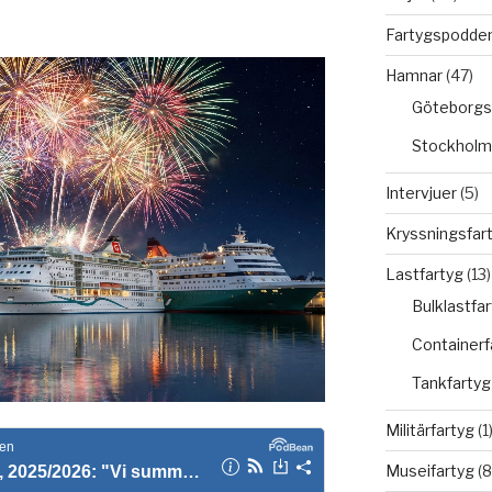
Fartygspodde
Hamnar
(47)
Göteborgs
Stockholm
Intervjuer
(5)
Kryssningsfar
Lastfartyg
(13)
Bulklastfa
Containerf
Tankfartyg
Militärfartyg
(1
Museifartyg
(8