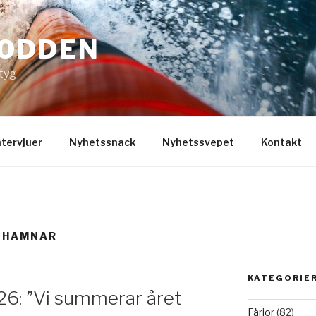
ODDEN
rtyg
ntervjuer
Nyhetssnack
Nyhetssvepet
Kontakt
 HAMNAR
KATEGORIE
26: ”Vi summerar året
Färjor
(82)