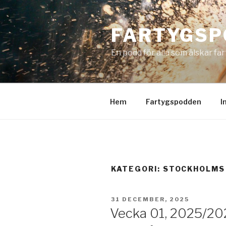
Hoppa
till
FARTYGSP
innehåll
En podd för alla som älskar fa
Hem
Fartygspodden
I
KATEGORI:
STOCKHOLMS
PUBLICERAT
31 DECEMBER, 2025
Vecka 01, 2025/20