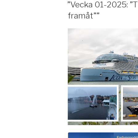
”Vecka 01-2025: ”Ti
framåt””