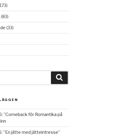
173)
(83)
ade
(33)
Sök
NLÄGGEN
6: ”Comeback för Romantika på
inn
: ”En jätte med jätteintresse”