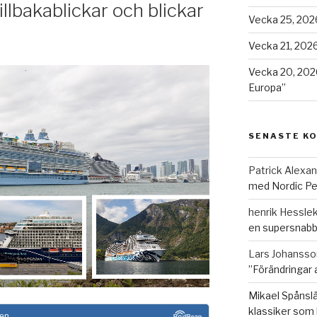
llbakablickar och blickar
Vecka 25, 2026
Vecka 21, 2026
Vecka 20, 202
Europa”
SENASTE K
Patrick Alexa
med Nordic Pe
henrik Hesslek
en supersnabb
Lars Johansso
”Förändringar 
Mikael Spånslä
klassiker som 