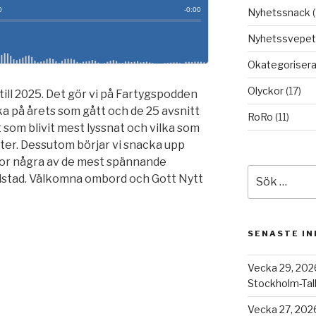
Nyhetssnack
(
Nyhetssvepet
Okategoriser
Olyckor
(17)
till 2025. Det gör vi på Fartygspodden
aka på årets som gått och de 25 avsnitt
RoRo
(11)
et som blivit mest lyssnat och vilka som
iter. Dessutom börjar vi snacka upp
or några av de mest spännande
Sök
dstad. Välkomna ombord och Gott Nytt
efter:
SENASTE I
Vecka 29, 202
Stockholm-Tall
Vecka 27, 2026