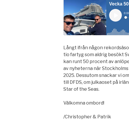
Långt ifrån någon rekordsäso
tio fartyg som aldrig besökt 
kan runt 50 procent av anlöpen
av nyheterna när Stockholms 
2025. Dessutom snackar vi om
till DFDS, om julkaoset på ir
Star of the Seas.
Välkomna ombord!
/Christopher & Patrik