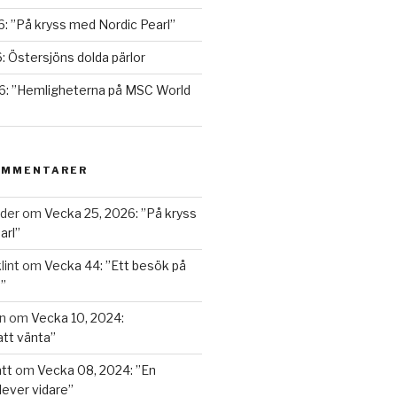
: ”På kryss med Nordic Pearl”
: Östersjöns dolda pärlor
6: ”Hemligheterna på MSC World
OMMENTARER
nder
om
Vecka 25, 2026: ”På kryss
arl”
lint
om
Vecka 44: ”Ett besök på
”
n
om
Vecka 10, 2024:
att vänta”
tt
om
Vecka 08, 2024: ”En
lever vidare”