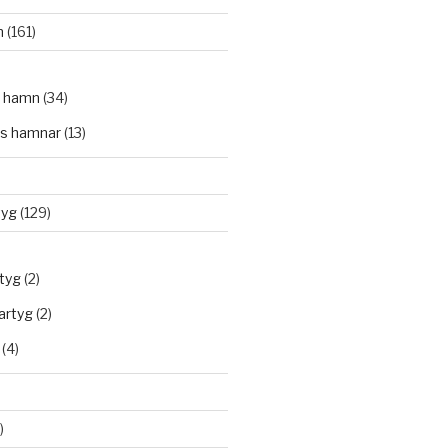
n
(161)
 hamn
(34)
s hamnar
(13)
tyg
(129)
rtyg
(2)
artyg
(2)
(4)
)
)