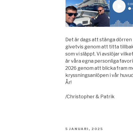
Det är dags att stänga dörren 
givetvis genom att titta tillb
som vi släppt. Vi avslöjar vilk
är våra egna personliga favor
2026 genom att blicka fram m
kryssningsanlöpen i vår huvu
År!
/Christopher & Patrik
PUBLICERAT
5 JANUARI, 2025