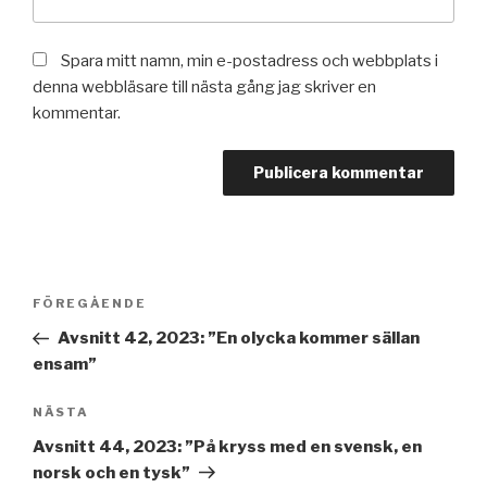
Spara mitt namn, min e-postadress och webbplats i
denna webbläsare till nästa gång jag skriver en
kommentar.
Inläggsnavigering
Föregående
FÖREGÅENDE
inlägg
Avsnitt 42, 2023: ”En olycka kommer sällan
ensam”
Nästa
NÄSTA
inlägg
Avsnitt 44, 2023: ”På kryss med en svensk, en
norsk och en tysk”