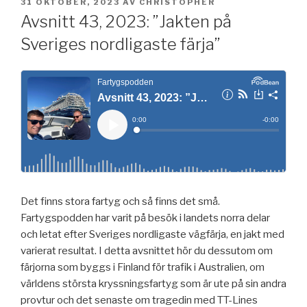
PUBLICERAT
31 OKTOBER, 2023
AV
CHRISTOPHER
Avsnitt 43, 2023: ”Jakten på
Sveriges nordligaste färja”
Det finns stora fartyg och så finns det små.
Fartygspodden har varit på besök i landets norra delar
och letat efter Sveriges nordligaste vägfärja, en jakt med
varierat resultat. I detta avsnittet hör du dessutom om
färjorna som byggs i Finland för trafik i Australien, om
världens största kryssningsfartyg som är ute på sin andra
provtur och det senaste om tragedin med TT-Lines