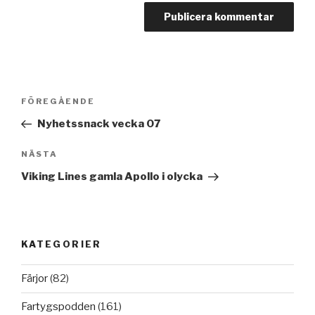
Inläggsnavigering
Föregående
FÖREGÅENDE
inlägg
Nyhetssnack vecka 07
Nästa
NÄSTA
inlägg
Viking Lines gamla Apollo i olycka
KATEGORIER
Färjor
(82)
Fartygspodden
(161)