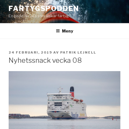
Hoppa
FARTYGSPODDEN
till
En podd för alla som älskar fartyg
innehåll
Meny
PUBLICERAT
24 FEBRUARI, 2019
AV
PATRIK LEJNELL
Nyhetssnack vecka 08