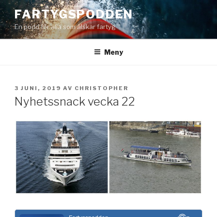
Hoppa
FARTYGSPODDEN
till
En podd för alla som älskar fartyg
innehåll
Meny
PUBLICERAT
3 JUNI, 2019
AV
CHRISTOPHER
Nyhetssnack vecka 22