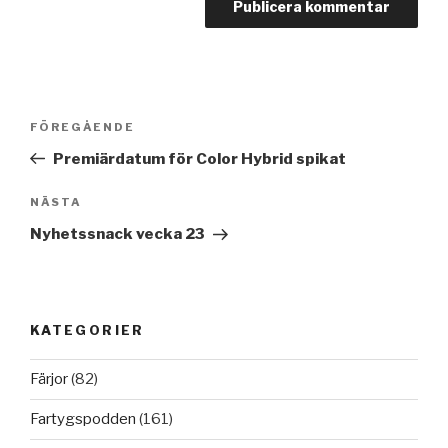
Inläggsnavigering
Föregående
FÖREGÅENDE
inlägg
Premiärdatum för Color Hybrid spikat
Nästa
NÄSTA
inlägg
Nyhetssnack vecka 23
KATEGORIER
Färjor
(82)
Fartygspodden
(161)