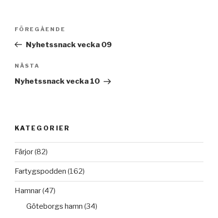
Inläggsnavigering
Föregående
FÖREGÅENDE
inlägg
Nyhetssnack vecka 09
Nästa
NÄSTA
inlägg
Nyhetssnack vecka 10
KATEGORIER
Färjor
(82)
Fartygspodden
(162)
Hamnar
(47)
Göteborgs hamn
(34)