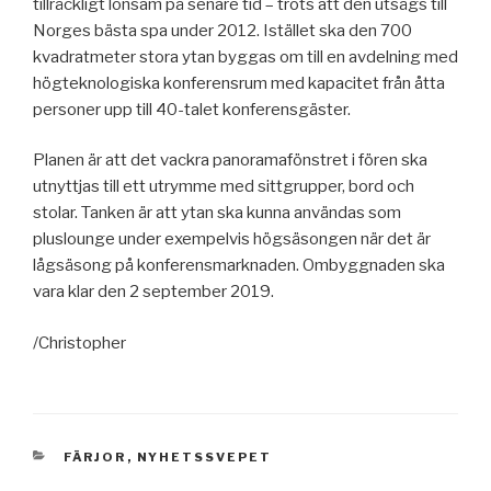
tillräckligt lönsam på senare tid – trots att den utsågs till
Norges bästa spa under 2012. Istället ska den 700
kvadratmeter stora ytan byggas om till en avdelning med
högteknologiska konferensrum med kapacitet från åtta
personer upp till 40-talet konferensgäster.
Planen är att det vackra panoramafönstret i fören ska
utnyttjas till ett utrymme med sittgrupper, bord och
stolar. Tanken är att ytan ska kunna användas som
pluslounge under exempelvis högsäsongen när det är
lågsäsong på konferensmarknaden. Ombyggnaden ska
vara klar den 2 september 2019.
/Christopher
KATEGORIER
FÄRJOR
,
NYHETSSVEPET