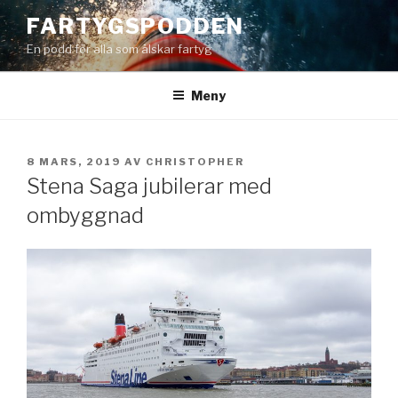
Hoppa
FARTYGSPODDEN
till
En podd för alla som älskar fartyg
innehåll
Meny
PUBLICERAT
8 MARS, 2019
AV
CHRISTOPHER
Stena Saga jubilerar med
ombyggnad