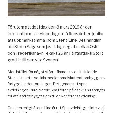
Förutom att det i dag den 8 mars 2019 är den
internationella kvinnodagen så finns det en jubilar
att uppmärksamma inom Stena Line. Det handlar
om Stena Saga som just i dag seglat mellan Oslo
och Frederikshavn i exakt 25 år. Fantastiskt! Stort
grattis till den vita Svanen!
Men istället för något större firande av detta inledde
Stena Line ett i sociala medier omdiskuterat ombygge av
fartyget under torsdagen. Det genom att spa-
avdelningen Pure Nordic Spa i fören på däck 9 nu stängts
för att istället byggas om till en konferensavdelning.
Orsaken enligt Stena Line är att Spaavdelningen inte varit